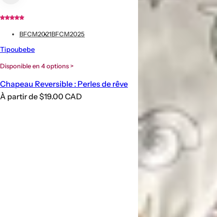
BFCM2021
BFCM2025
Tipoubebe
Disponible en 4 options >
Chapeau Reversible : Perles de rêve
P
À partir de $19.00 CAD
r
i
x
h
a
b
i
t
u