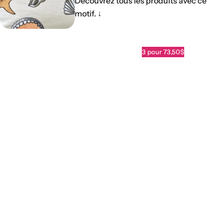
Découvrez tous les produits avec ce
motif.
↓
3 pour 73,50$