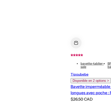
bavette-tablier-
B
sale
ba
Tipoubebe
Disponible en 2 options >
Bavette imperméable
longues avec poche : 
P
$26.50 CAD
r