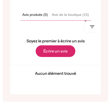
No
Re
Vo
of
Avis produits (0)
Avis de la boutique (15)
m
Sort reviews by
Soyez le premier à écrire un avis
Écrire un avis
Aucun élément trouvé