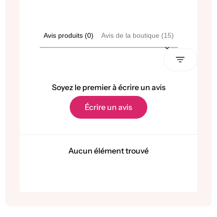
i
e
o
l
n
Avis produits (0)
Avis de la boutique (15)
n
Sort reviews by
e
l
Soyez le premier à écrire un avis
Écrire un avis
Aucun élément trouvé